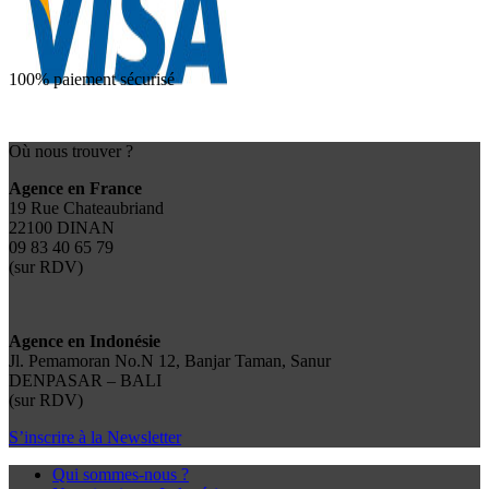
100% paiement sécurisé
Où nous trouver ?
Agence en France
19 Rue Chateaubriand
22100 DINAN
09 83 40 65 79
(sur RDV)
Agence en Indonésie
Jl. Pemamoran No.N 12, Banjar Taman, Sanur
DENPASAR – BALI
(sur RDV)
S’inscrire à la Newsletter
Qui sommes-nous ?