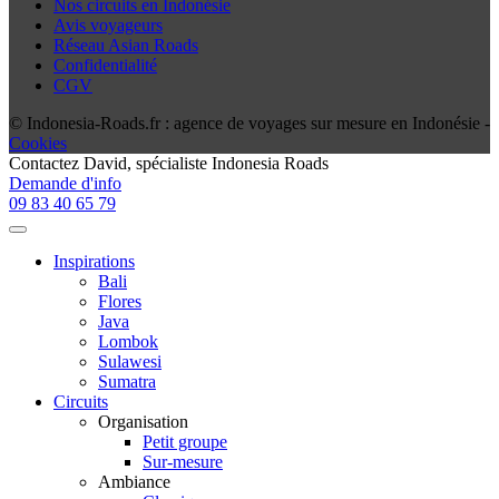
Nos circuits en Indonésie
Avis voyageurs
Réseau Asian Roads
Confidentialité
CGV
© Indonesia-Roads.fr : agence de voyages sur mesure en Indonésie -
Cookies
Contactez
David
, spécialiste Indonesia Roads
Demande d'info
09 83 40 65 79
Inspirations
Bali
Flores
Java
Lombok
Sulawesi
Sumatra
Circuits
Organisation
Petit groupe
Sur-mesure
Ambiance