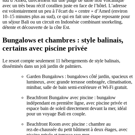
sud d’Amed, directement sur une plage de sable noir volcanique
avec un très beau récif corallien juste en face de l’hôtel. L’adresse
est volontairement un peu à l’écart du « centre » d’Amed (environ
10–15 minutes plus au sud), ce qui en fait une étape reposante pour
un séjour Bali ou un circuit en Indonésie combinant snorkeling,
détente et découverte de la côte Est.
Bungalows et chambres : style balinais,
certains avec piscine privée
Le resort compte seulement 11 hébergements de style balinais,
disséminés dans un joli jardin de palmiers.
Garden Bungalows : bungalows côté jardin, spacieux et
lumineux, avec grande terrasse ombragée, climatisation,
minibar, salle de bain semi‑extérieure et Wi‑Fi gratuit.
Beachfront Bungalow avec piscine : bungalow
indépendant en première ligne, avec piscine privée et
espace bain de soleil directement devant la mer, idéal
pour un voyage Bali en couple.
Beachfront Room avec piscine : chambre au
rez‑de‑chaussée du petit bâtiment à deux étages, avec
piscine privée et terrasse vue mer.