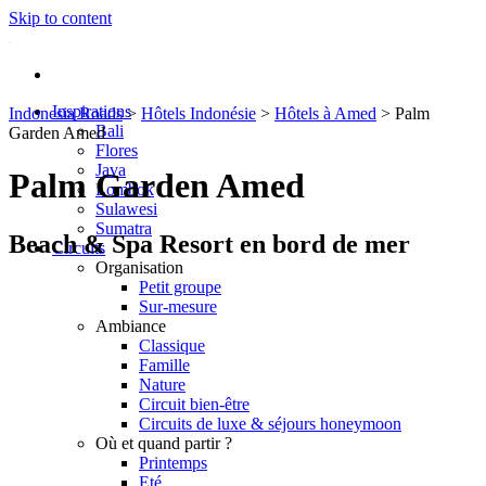
Skip to content
Inspirations
Indonesia Roads
>
Hôtels Indonésie
>
Hôtels à Amed
>
Palm
Bali
Garden Amed
Flores
Java
Palm Garden Amed
Lombok
Sulawesi
Sumatra
Beach & Spa Resort en bord de mer
Circuits
Organisation
Petit groupe
Sur-mesure
Ambiance
Classique
Famille
Nature
Circuit bien-être
Circuits de luxe & séjours honeymoon
Où et quand partir ?
Printemps
Eté