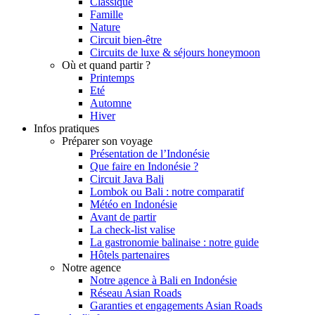
Classique
Famille
Nature
Circuit bien-être
Circuits de luxe & séjours honeymoon
Où et quand partir ?
Printemps
Eté
Automne
Hiver
Infos pratiques
Préparer son voyage
Présentation de l’Indonésie
Que faire en Indonésie ?
Circuit Java Bali
Lombok ou Bali : notre comparatif
Météo en Indonésie
Avant de partir
La check-list valise
La gastronomie balinaise : notre guide
Hôtels partenaires
Notre agence
Notre agence à Bali en Indonésie
Réseau Asian Roads
Garanties et engagements Asian Roads