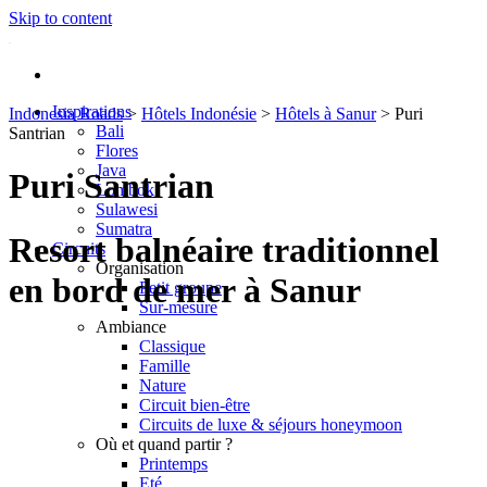
Skip to content
Inspirations
Indonesia Roads
>
Hôtels Indonésie
>
Hôtels à Sanur
>
Puri
Bali
Santrian
Flores
Java
Puri Santrian
Lombok
Sulawesi
Sumatra
Resort balnéaire traditionnel
Circuits
Organisation
en bord de mer à Sanur
Petit groupe
Sur-mesure
Ambiance
Classique
Famille
Nature
Circuit bien-être
Circuits de luxe & séjours honeymoon
Où et quand partir ?
Printemps
Eté