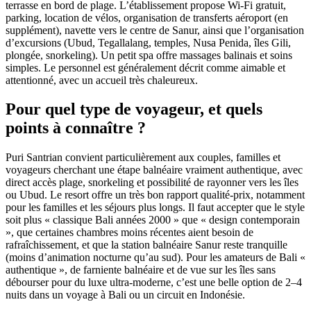
terrasse en bord de plage. L’établissement propose Wi‑Fi gratuit,
parking, location de vélos, organisation de transferts aéroport (en
supplément), navette vers le centre de Sanur, ainsi que l’organisation
d’excursions (Ubud, Tegallalang, temples, Nusa Penida, îles Gili,
plongée, snorkeling). Un petit spa offre massages balinais et soins
simples. Le personnel est généralement décrit comme aimable et
attentionné, avec un accueil très chaleureux.
Pour quel type de voyageur, et quels
points à connaître ?
Puri Santrian convient particulièrement aux couples, familles et
voyageurs cherchant une étape balnéaire vraiment authentique, avec
direct accès plage, snorkeling et possibilité de rayonner vers les îles
ou Ubud. Le resort offre un très bon rapport qualité‑prix, notamment
pour les familles et les séjours plus longs. Il faut accepter que le style
soit plus « classique Bali années 2000 » que « design contemporain
», que certaines chambres moins récentes aient besoin de
rafraîchissement, et que la station balnéaire Sanur reste tranquille
(moins d’animation nocturne qu’au sud). Pour les amateurs de Bali «
authentique », de farniente balnéaire et de vue sur les îles sans
débourser pour du luxe ultra‑moderne, c’est une belle option de 2–4
nuits dans un voyage à Bali ou un circuit en Indonésie.