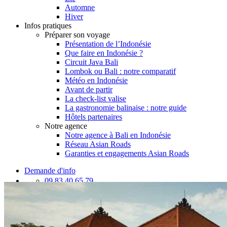
Automne
Hiver
Infos pratiques
Préparer son voyage
Présentation de l’Indonésie
Que faire en Indonésie ?
Circuit Java Bali
Lombok ou Bali : notre comparatif
Météo en Indonésie
Avant de partir
La check-list valise
La gastronomie balinaise : notre guide
Hôtels partenaires
Notre agence
Notre agence à Bali en Indonésie
Réseau Asian Roads
Garanties et engagements Asian Roads
Demande d'info
09 83 40 65 79