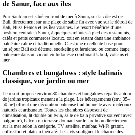
de Sanur, face aux îles
Puri Santrian est situé en front de mer à Sanur, sur la côte est de
Bali, directement sur une plage de sable fin avec vue sur le détroit de
Bali, Nusa Penida et les îles voisines. Le resort bénéficie d’une
position centrale à Sanur, à quelques minutes à pied des restaurants,
cafés et petits commerces locaux, tout en restant dans une ambiance
balnéaire calme et traditionnelle. C’est une excellente base pour
un séjour Bali axé détente, snorkeling et farniente, ou comme étape
balnéaire dans un circuit en Indonésie combinant Ubud, volcans et
mer.
Chambres et bungalows : style balinais
classique, vue jardin ou mer
Le resort propose environ 80 chambres et bungalows répartis autour
de jardins tropicaux menant à la plage. Les hébergements (env. 35–
50 m²) offrent une décoration balinaise traditionnelle avec matériaux
naturels et artisanaux. Toutes les chambres disposent de
climatisation, lit double ou twin, salle de bain privative souvent avec
baignoire), balcon ou terrasse donnant sur le jardin ou directement
sur la mer selon la catégorie, TV satellite, minibar, Wi‑Fi gratuit,
coffre‑fort et plateau thé/café. Les avis soulignent le charme des