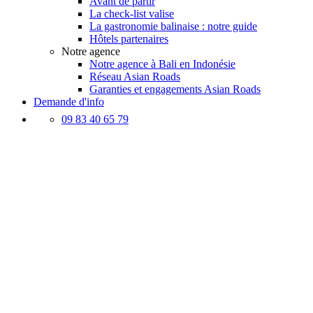
Avant de partir
La check-list valise
La gastronomie balinaise : notre guide
Hôtels partenaires
Notre agence
Notre agence à Bali en Indonésie
Réseau Asian Roads
Garanties et engagements Asian Roads
Demande d'info
09 83 40 65 79