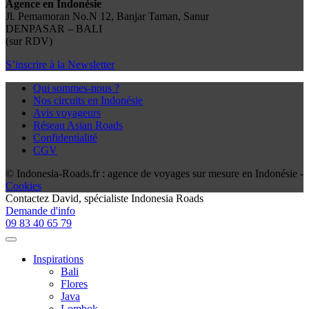
Agence en Indonésie
Jl. Pemamoran No.N 12, Banjar Taman, Sanur
DENPASAR – BALI
(sur RDV)
S’inscrire à la Newsletter
Qui sommes-nous ?
Nos circuits en Indonésie
Avis voyageurs
Réseau Asian Roads
Confidentialité
CGV
© Indonesia-Roads.fr : agence de voyages sur mesure en Indonésie -
Cookies
Contactez
David
, spécialiste Indonesia Roads
Demande d'info
09 83 40 65 79
Inspirations
Bali
Flores
Java
Lombok