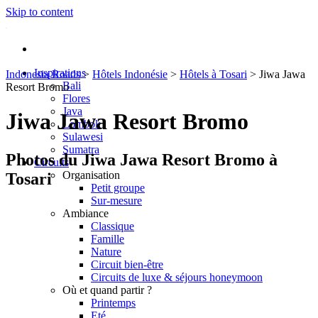
Skip to content
Inspirations
Indonesia Roads
>
Hôtels Indonésie
>
Hôtels à Tosari
>
Jiwa Jawa
Bali
Resort Bromo
Flores
Java
Jiwa Jawa Resort Bromo
Lombok
Sulawesi
Sumatra
Photos du Jiwa Jawa Resort Bromo à
Circuits
Organisation
Tosari
Petit groupe
Sur-mesure
Ambiance
Classique
Famille
Nature
Circuit bien-être
Circuits de luxe & séjours honeymoon
Où et quand partir ?
Printemps
Eté