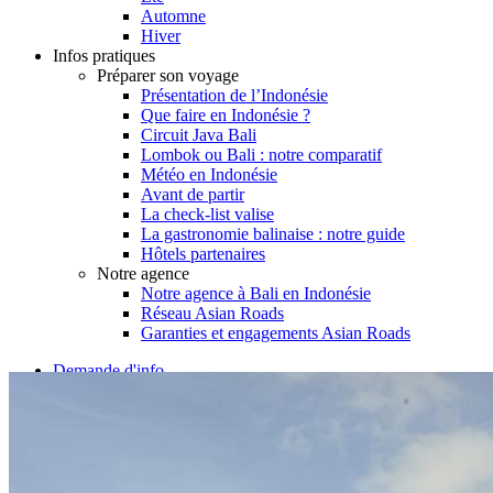
Automne
Hiver
Infos pratiques
Préparer son voyage
Présentation de l’Indonésie
Que faire en Indonésie ?
Circuit Java Bali
Lombok ou Bali : notre comparatif
Météo en Indonésie
Avant de partir
La check-list valise
La gastronomie balinaise : notre guide
Hôtels partenaires
Notre agence
Notre agence à Bali en Indonésie
Réseau Asian Roads
Garanties et engagements Asian Roads
Demande d'info
09 83 40 65 79