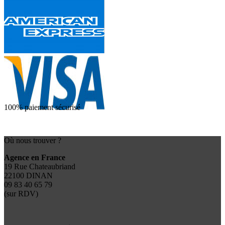
100% paiement sécurisé
Où nous trouver ?
Agence en France
19 Rue Chateaubriand
22100 DINAN
09 83 40 65 79
(sur RDV)