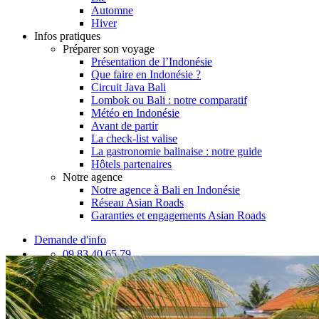
Automne
Hiver
Infos pratiques
Préparer son voyage
Présentation de l’Indonésie
Que faire en Indonésie ?
Circuit Java Bali
Lombok ou Bali : notre comparatif
Météo en Indonésie
Avant de partir
La check-list valise
La gastronomie balinaise : notre guide
Hôtels partenaires
Notre agence
Notre agence à Bali en Indonésie
Réseau Asian Roads
Garanties et engagements Asian Roads
Demande d'info
09 83 40 65 79