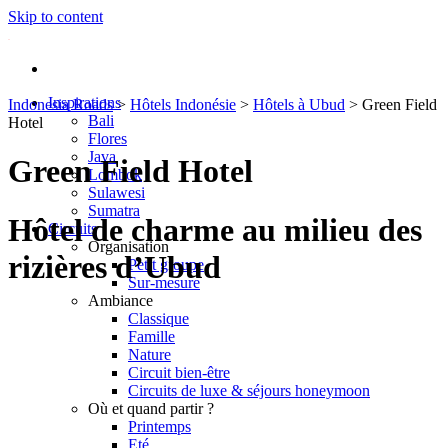
Skip to content
Inspirations
Indonesia Roads
>
Hôtels Indonésie
>
Hôtels à Ubud
>
Green Field
Bali
Hotel
Flores
Java
Green Field Hotel
Lombok
Sulawesi
Sumatra
Hôtel de charme au milieu des
Circuits
Organisation
rizières d’Ubud
Petit groupe
Sur-mesure
Ambiance
Classique
Famille
Nature
Circuit bien-être
Circuits de luxe & séjours honeymoon
Où et quand partir ?
Printemps
Eté