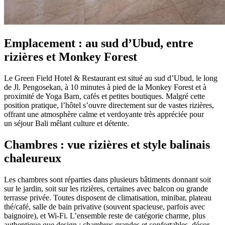
Emplacement : au sud d’Ubud, entre
rizières et Monkey Forest
Le Green Field Hotel & Restaurant est situé au sud d’Ubud, le long
de Jl. Pengosekan, à 10 minutes à pied de la Monkey Forest et à
proximité de Yoga Barn, cafés et petites boutiques. Malgré cette
position pratique, l’hôtel s’ouvre directement sur de vastes rizières,
offrant une atmosphère calme et verdoyante très appréciée pour
un séjour Bali mêlant culture et détente.
Chambres : vue rizières et style balinais
chaleureux
Les chambres sont réparties dans plusieurs bâtiments donnant soit
sur le jardin, soit sur les rizières, certaines avec balcon ou grande
terrasse privée. Toutes disposent de climatisation, minibar, plateau
thé/café, salle de bain privative (souvent spacieuse, parfois avec
baignoire), et Wi‑Fi. L’ensemble reste de catégorie charme, plus
authentique que design : chambres grandes et confortables, décor