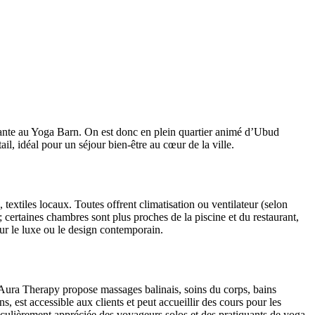
nante au Yoga Barn. On est donc en plein quartier animé d’Ubud
l, idéal pour un séjour bien‑être au cœur de la ville.
extiles locaux. Toutes offrent climatisation ou ventilateur (selon
; certaines chambres sont plus proches de la piscine et du restaurant,
 sur le luxe ou le design contemporain.
a Aura Therapy propose massages balinais, soins du corps, bains
, est accessible aux clients et peut accueillir des cours pour les
rticulièrement appréciée des voyageurs solos et des pratiquants de yoga.