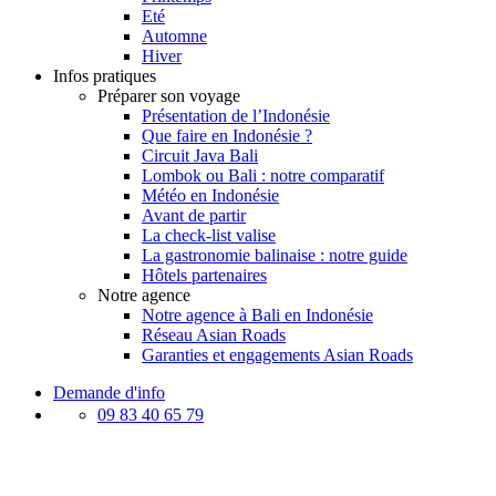
Eté
Automne
Hiver
Infos pratiques
Préparer son voyage
Présentation de l’Indonésie
Que faire en Indonésie ?
Circuit Java Bali
Lombok ou Bali : notre comparatif
Météo en Indonésie
Avant de partir
La check-list valise
La gastronomie balinaise : notre guide
Hôtels partenaires
Notre agence
Notre agence à Bali en Indonésie
Réseau Asian Roads
Garanties et engagements Asian Roads
Demande d'info
09 83 40 65 79