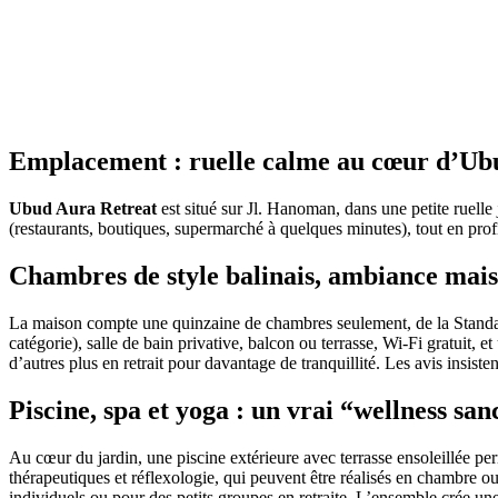
Emplacement : ruelle calme au cœur d’Ub
Ubud Aura Retreat
est situé sur Jl. Hanoman, dans une petite ruelle 
(restaurants, boutiques, supermarché à quelques minutes), tout en prof
Chambres de style balinais, ambiance mais
La maison compte une quinzaine de chambres seulement, de la Standard à
catégorie), salle de bain privative, balcon ou terrasse, Wi‑Fi gratuit, 
d’autres plus en retrait pour davantage de tranquillité. Les avis insiste
Piscine, spa et yoga : un vrai “wellness sa
Au cœur du jardin, une piscine extérieure avec terrasse ensoleillée pe
thérapeutiques et réflexologie, qui peuvent être réalisés en chambre ou 
individuels ou pour des petits groupes en retraite. L’ensemble crée une