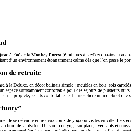
ud
juste à côté de la
Monkey Forest
(6 minutes à pied) et quasiment atte
itant d’un environnement étonnamment calme dès que l’on passe le portai
on de retraite
 la Deluxe, en décor balinais simple : meubles en bois, sols carrelés, t
et un espace suffisamment confortable pour des séjours de plusieurs nuits 
nt sur la propreté, les lits confortables et l’atmosphère intime plutôt que
nctuary”
rmet de se détendre entre deux cours de yoga ou visites en ville. Le sp
au bord de la piscine. Un studio de yoga sur place, avec tapis et coussins
 vraie atmosphère de sanctuaire holistique pour le corps et l’esprit, pa