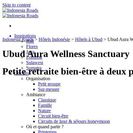
Skip to content
Inspirations
Indonesia Roads
>
Hôtels Indonésie
>
Hôtels à Ubud
>
Ubud Aura We
Bali
Flores
Ubud Aura Wellness Sanctuary
Java
Lombok
Sulawesi
Sumatra
Petite retraite bien‑être à deux
Circuits
Organisation
Petit groupe
Sur-mesure
Ambiance
Classique
Famille
Nature
Circuit bien-être
Circuits de luxe & séjours honeymoon
Où et quand partir ?
Printemps