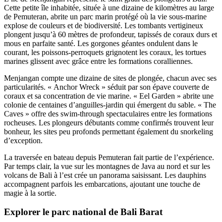
Cette petite île inhabitée, située à une dizaine de kilomètres au large
de Pemuteran, abrite un parc marin protégé où la vie sous-marine
explose de couleurs et de biodiversité. Les tombants vertigineux
plongent jusqu’à 60 mètres de profondeur, tapissés de coraux durs et
mous en parfaite santé. Les gorgones géantes ondulent dans le
courant, les poissons-perroquets grignotent les coraux, les tortues
marines glissent avec grâce entre les formations coralliennes.
Menjangan compte une dizaine de sites de plongée, chacun avec ses
particularités. « Anchor Wreck » séduit par son épave couverte de
coraux et sa concentration de vie marine. « Eel Garden » abrite une
colonie de centaines d’anguilles-jardin qui émergent du sable. « The
Caves » offre des swim-through spectaculaires entre les formations
rocheuses. Les plongeurs débutants comme confirmés trouvent leur
bonheur, les sites peu profonds permettant également du snorkeling
d’exception.
La traversée en bateau depuis Pemuteran fait partie de l’expérience.
Par temps clair, la vue sur les montagnes de Java au nord et sur les
volcans de Bali à l’est crée un panorama saisissant. Les dauphins
accompagnent parfois les embarcations, ajoutant une touche de
magie à la sortie.
Explorer le parc national de Bali Barat