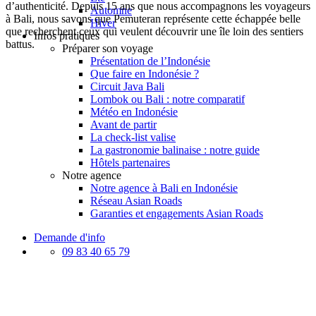
d’authenticité. Depuis 15 ans que nous accompagnons les voyageurs
Automne
à Bali, nous savons que Pemuteran représente cette échappée belle
Hiver
que recherchent ceux qui veulent découvrir une île loin des sentiers
Infos pratiques
battus.
Préparer son voyage
Présentation de l’Indonésie
Que faire en Indonésie ?
Circuit Java Bali
Lombok ou Bali : notre comparatif
Météo en Indonésie
Avant de partir
La check-list valise
La gastronomie balinaise : notre guide
Hôtels partenaires
Notre agence
Notre agence à Bali en Indonésie
Réseau Asian Roads
Garanties et engagements Asian Roads
Demande d'info
09 83 40 65 79