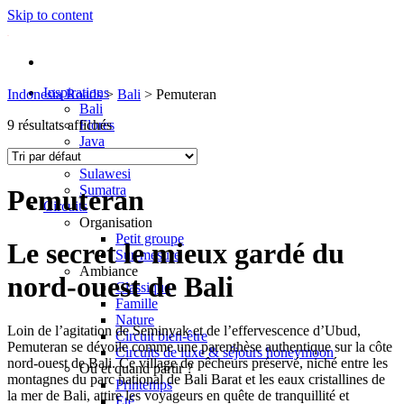
Skip to content
Inspirations
Indonesia Roads
>
Bali
>
Pemuteran
Bali
9 résultats affichés
Flores
Java
Lombok
Sulawesi
Sumatra
Pemuteran
Circuits
Organisation
Petit groupe
Le secret le mieux gardé du
Sur-mesure
Ambiance
nord-ouest de Bali
Classique
Famille
Nature
Loin de l’agitation de Seminyak et de l’effervescence d’Ubud,
Circuit bien-être
Pemuteran se dévoile comme une parenthèse authentique sur la côte
Circuits de luxe & séjours honeymoon
nord-ouest de Bali. Ce village de pêcheurs préservé, niché entre les
Où et quand partir ?
montagnes du parc national de Bali Barat et les eaux cristallines de
Printemps
la mer de Bali, attire les voyageurs en quête de tranquillité et
Eté