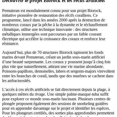
Découvrir le projet Biorock et les récifs artificiels
Pemuteran est mondialement connu pour son projet Biorock,
initiative pionnière de restauration des récifs coralliens. Ce
programme, lancé dans les années 2000 après la destruction de
nombreux coraux par la pêche à la dynamite et le réchauffement
climatique, utilise une technique innovante : des structures
métalliques immergées sont parcourues par un faible courant
électrique qui accélère la croissance des coraux et renforce leur
résistance.
Aujourd’hui, plus de 70 structures Biorock tapissent les fonds
marins devant Pemuteran, créant un jardin sous-marin artificiel
d’une beauté surprenante. Les coraux y poussent jusqu’à cinq fois
plus vite que naturellement, attirant une vie marine abondante.
Poissons-papillons, demoiselles, labres et sergents-majors virevoltent
entre les branches de corail, tandis que des murènes se cachent dans
les anfractuosités.
L’accès à ces récifs artificiels se fait directement depuis la plage, à
quelques mètres du rivage. Une simple palme-masque-tuba suffit
pour explorer ce monde sous-marin fascinant. Plusieurs centres de
plongée proposent également des sessions de snorkeling guidées
pour en apprendre davantage sur le projet et identifier les espèces.
Pour les plongeurs certifiés, des sorties plus approfondies permettent