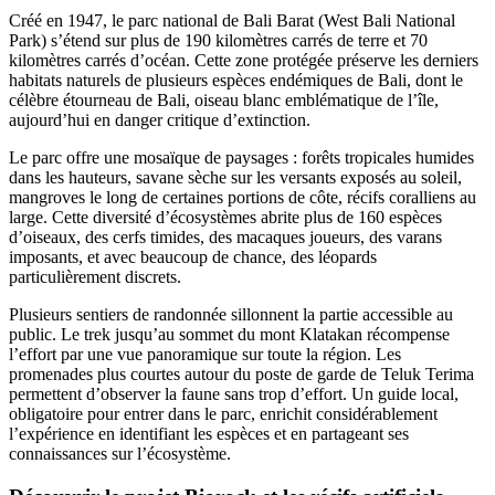
Créé en 1947, le parc national de Bali Barat (West Bali National
Park) s’étend sur plus de 190 kilomètres carrés de terre et 70
kilomètres carrés d’océan. Cette zone protégée préserve les derniers
habitats naturels de plusieurs espèces endémiques de Bali, dont le
célèbre étourneau de Bali, oiseau blanc emblématique de l’île,
aujourd’hui en danger critique d’extinction.
Le parc offre une mosaïque de paysages : forêts tropicales humides
dans les hauteurs, savane sèche sur les versants exposés au soleil,
mangroves le long de certaines portions de côte, récifs coralliens au
large. Cette diversité d’écosystèmes abrite plus de 160 espèces
d’oiseaux, des cerfs timides, des macaques joueurs, des varans
imposants, et avec beaucoup de chance, des léopards
particulièrement discrets.
Plusieurs sentiers de randonnée sillonnent la partie accessible au
public. Le trek jusqu’au sommet du mont Klatakan récompense
l’effort par une vue panoramique sur toute la région. Les
promenades plus courtes autour du poste de garde de Teluk Terima
permettent d’observer la faune sans trop d’effort. Un guide local,
obligatoire pour entrer dans le parc, enrichit considérablement
l’expérience en identifiant les espèces et en partageant ses
connaissances sur l’écosystème.