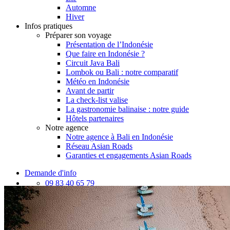
Automne
Hiver
Infos pratiques
Préparer son voyage
Présentation de l’Indonésie
Que faire en Indonésie ?
Circuit Java Bali
Lombok ou Bali : notre comparatif
Météo en Indonésie
Avant de partir
La check-list valise
La gastronomie balinaise : notre guide
Hôtels partenaires
Notre agence
Notre agence à Bali en Indonésie
Réseau Asian Roads
Garanties et engagements Asian Roads
Demande d'info
09 83 40 65 79