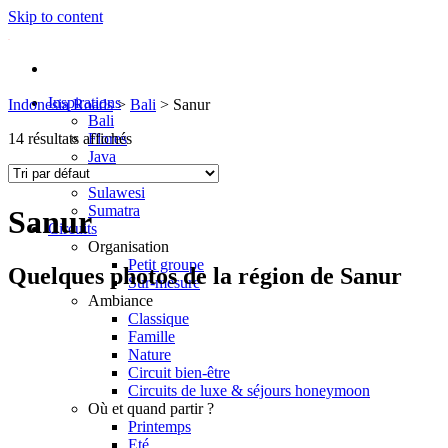
Skip to content
Inspirations
Indonesia Roads
>
Bali
>
Sanur
Bali
14 résultats affichés
Flores
Java
Lombok
Sulawesi
Sumatra
Sanur
Circuits
Organisation
Petit groupe
Quelques photos de la région de Sanur
Sur-mesure
Ambiance
Classique
Famille
Nature
Circuit bien-être
Circuits de luxe & séjours honeymoon
Où et quand partir ?
Printemps
Eté